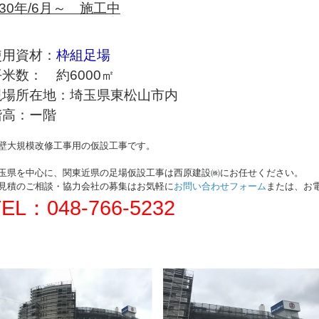
30年/6月～ 施工中
使用資材：
枠組足場
平米数： 約6000㎡
現場所在地：埼玉県東松山市内
階高：ー階
壁大規模改修工事用の仮設工事です。
玉県を中心に、関東近県の足場仮設工事は西原建設㈱にお任せください。
見積のご相談・協力会社の募集はお気軽に
お問い合わせフォーム
または、お
TEL：048-766-5232