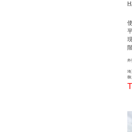
H
外
埼
御