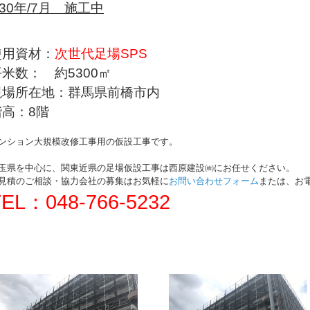
30年/7月 施工中
使用資材：
次世代足場SPS
米数： 約5300
㎡
現場所在地：群馬県前橋市内
階高：8階
ンション大規模改修工事用の仮設工事です。
玉県を中心に、関東近県の足場仮設工事は西原建設㈱にお任せください。
見積のご相談・協力会社の募集はお気軽に
お問い合わせフォーム
または、お
TEL：048-766-5232